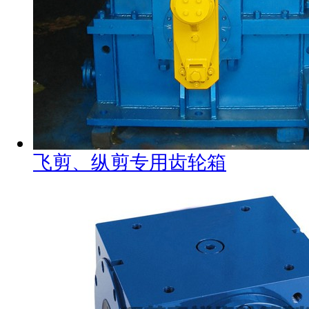
飞剪、纵剪专用齿轮箱