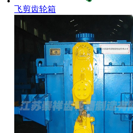
飞剪齿轮箱