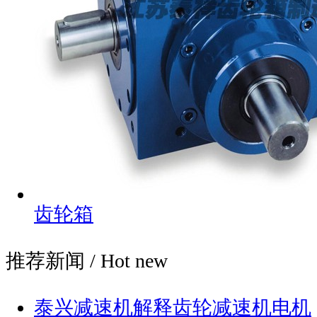
齿轮箱
推荐新闻
/ Hot new
泰兴减速机解释齿轮减速机电机