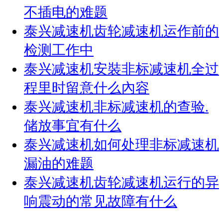
不插电的难题
泰兴减速机齿轮减速机运作前的
检测工作中
泰兴减速机安裝非标减速机全过
程里时留意什么內容
泰兴减速机非标减速机的查验.
储放事宜有什么
泰兴减速机如何处理非标减速机
漏油的难题
泰兴减速机齿轮减速机运行的异
响震动的常见故障有什么