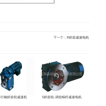
下一个：
R斜齿减速电机
平行轴斜齿轮减速机
S斜齿轮-涡轮蜗杆减速电机