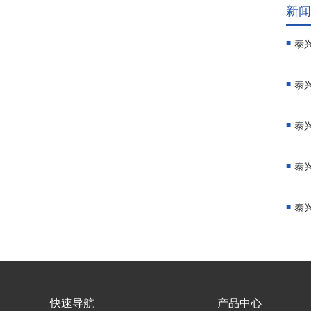
新闻
快速导航
产品中心