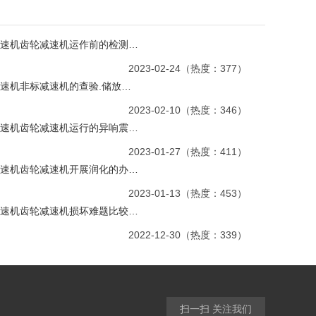
泰兴减速机齿轮减速机运作前的检测工作中
2023-02-24（热度：377）
泰兴减速机非标减速机的查验.储放事宜有什么
2023-02-10（热度：346）
泰兴减速机齿轮减速机运行的异响震动的常见故障有什么
2023-01-27（热度：411）
泰兴减速机齿轮减速机开展润化的办法是什么样的
2023-01-13（热度：453）
泰兴减速机齿轮减速机损坏难题比较严重如何解决
2022-12-30（热度：339）
扫一扫 关注我们