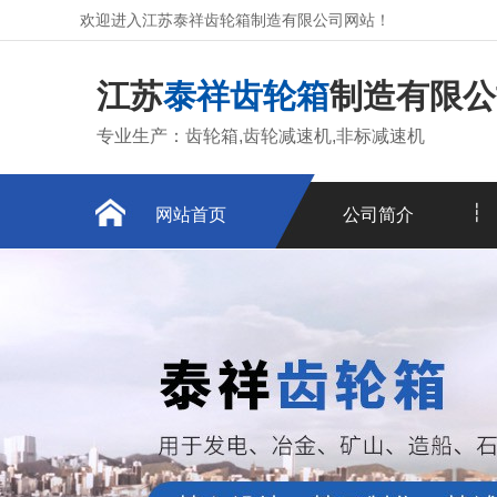
欢迎进入江苏泰祥齿轮箱制造有限公司网站！
江苏
泰祥齿轮箱
制造有限公
专业生产：齿轮箱,齿轮减速机,非标减速机
网站首页
公司简介